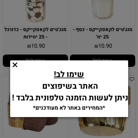
מנג'טים לקאפקייקס - כסף -
מנג'טים לקאפקייקס - כדורגל
25 יח'
- 25 יחידות
10.90
10.90
₪
₪
הוסף לסל
הוסף לסל
שימו לב!
האתר בשיפוצים
ניתן לעשות הזמנה טלפונית בלבד !
*המחירים באתר לא מעודכנים*