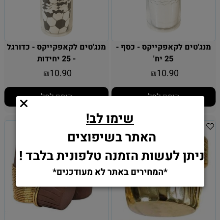
מנג'טים לקאפקייקס - כסף -
מנג'טים לקאפקייקס - כדורגל
25 יח'
- 25 יחידות
10.90
10.90
₪
₪
הוסף לסל
הוסף לסל
שימו לב!
האתר בשיפוצים
ניתן לעשות הזמנה טלפונית בלבד !
*המחירים באתר לא מעודכנים*