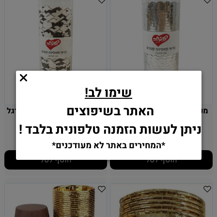
שימו לב!
האתר בשיפוצים
מנג'טים לקאפקייקס - כסף -
מנג'טים לקאפקייקס - כדורגל
25 יח'
- 25 יחידות
ניתן לעשות הזמנה טלפונית בלבד !
10.90
10.90
₪
₪
*המחירים באתר לא מעודכנים*
הוסף לסל
הוסף לסל