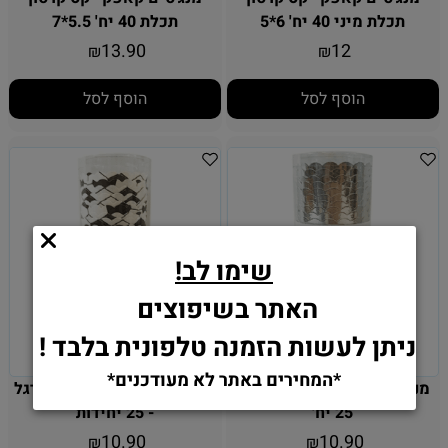
תכלת מיני 40 יח' 6*5
תכלת 40 יח' 5.5*7
13.90
12
₪
₪
הוסף לסל
הוסף לסל
שימו לב!
האתר בשיפוצים
ניתן לעשות הזמנה טלפונית בלבד !
*המחירים באתר לא מעודכנים*
מנג'טים לקאפקייקס - כסף -
מנג'טים לקאפקייקס - כדורגל
25 יח'
- 25 יחידות
10.90
10.90
₪
₪