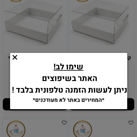
קרטון לעוגה - מכסה שקוף -
קרטון לעוגה- מכסה שקוף
שימו לב!
10 יחידות - 21X21
10יח' - 30X30
האתר בשיפוצים
ניתן לעשות הזמנה טלפונית בלבד !
85
50
₪
₪
*המחירים באתר לא מעודכנים*
הוסף לסל
הוסף לסל