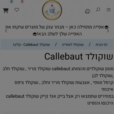
0
0
🧁אפייה מתחילה כאן – מבחר ענק של מוצרים שיקחו את
האפייה שלך לשלב הבא!🧁
/
/
דף הבית
שוקולד לאפייה
שוקולד Callebaut - קליבו
שוקולד Callebaut
מגוון שוקולדים מהמותג callebaut שוקולד מריר , שוקולד חלב
,שוקולד לבן
קרמל וטופי , אצבעות שוקולד מריר וחלב , שוקולד ציפס
איכותי
במחירים שתמצאו רק אצל בייק אנד קייק שוקולד callebaut
היכנסו והזמינו