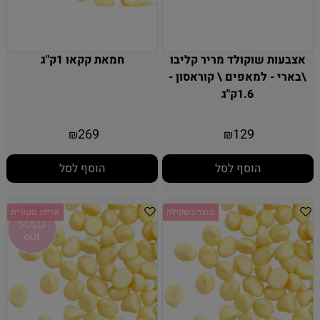
אצבעות שוקולד מריר קליבו
חמאת קקאו 1ק"ג
\בארי - למאפים \ קוראסון -
1.6ק"ג
269
129
₪
₪
הוסף לסל
הוסף לסל
מוצר בשקילה
אריזה מקורית