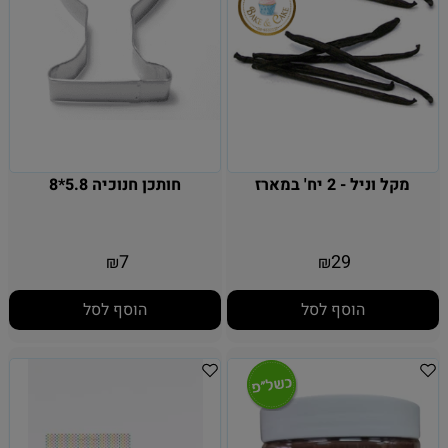
מקל וניל - 2 יח' במארז
חותכן חנוכיה 5.8*8
7
29
₪
₪
הוסף לסל
הוסף לסל