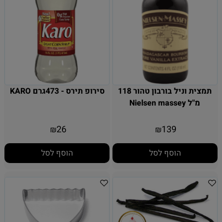
תמצית וניל בורבון טהור 118
סירופ תירס - 473גרם KARO
מ"ל Nielsen massey
26
139
₪
₪
הוסף לסל
הוסף לסל