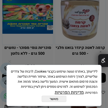
קרמה לאטה קינדר בואנו חלבי
סוכריות גומי מסוכר - נחשים
✕
- 500 גרם
500 גרם - ללא גלוטן
17.90
41
₪
₪
לידיעתך, באתרנו נעשה שימוש בקבצי Cookies, לרבות של צדדים
שלישיים, לצורך ניתוח השימוש באתר, שיפור חוויית הגלישה
הוסף לסל
הוסף לסל
והצגת פרסום מותאם אישית. המשך גלישה באתר מהווה את
הסכמתך לשימוש זה. לפרטים נוספים ניתן לעיין במדיניות
מדיניות הפרטיות
הפרטיות.
מאשר