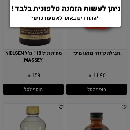
ניתן לעשות הזמנה טלפונית בלבד !
*המחירים באתר לא מעודכנים*
חבילת קינדר בואנו מיני
מחית וניל 118 מ"ל NIELSEN
MASSEY
159
14.90
₪
₪
הוסף לסל
הוסף לסל