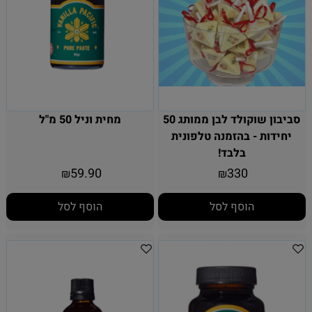
סביבון שוקולד לבן ממותג 50
מחית וניל 50 מ"ל
יחידות - בהזמנה טלפונית
בלבד!
59.90
330
₪
₪
הוסף לסל
הוסף לסל