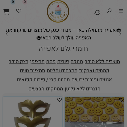
0
0
🧁אפייה מתחילה כאן – מבחר ענק של מוצרים שיקחו את
האפייה שלך לשלב הבא!🧁
חומרי גלם לאפייה
מוצרים ללא סוכר
חנוכה
פורים
פסח
מרציפן
בצק סוכר
קמחים ואבקות
ממרחים ומליות
תמציות טעם
אגוזים ופירות יבשים
מחיות פרי / פירות קפואים
מוצרים ללא גלוטן
ממתקים
מבצעים