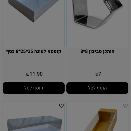
חותכן סביבון 8*8
קופסא לעוגה 35*25*8 כסף
11.90
7
₪
₪
הוסף לסל
הוסף לסל