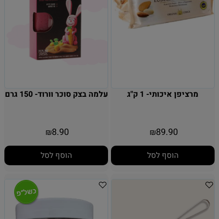
מרציפן איכותי- 1 ק"ג
עלמה בצק סוכר וורוד- 150 גרם
8.90
89.90
₪
₪
הוסף לסל
הוסף לסל